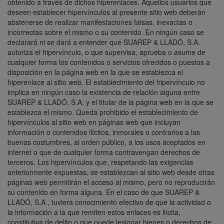
obtenido a través de dichos hiperenlaces. Aquellos usuarios que
deseen establecer hipervínculos al presente sitio web deberán
abstenerse de realizar manifestaciones falsas, inexactas o
incorrectas sobre el mismo o su contenido. En ningún caso se
declarará ni se dará a entender que SUAREP & LLADÓ, S.A.
autoriza el hipervínculo, o que supervisa, aprueba o asume de
cualquier forma los contenidos o servicios ofrecidos o puestos a
disposición en la página web en la que se establezca el
hiperenlace al sitio web. El establecimiento del hipervínculo no
implica en ningún caso la existencia de relación alguna entre
SUAREP & LLADÓ, S.A. y el titular de la página web en la que se
establezca el mismo. Queda prohibido el establecimiento de
hipervínculos al sitio web en páginas web que incluyan
información o contenidos ilícitos, inmorales o contrarios a las
buenas costumbres, al orden público, a los usos aceptados en
internet o que de cualquier forma contravengan derechos de
terceros. Los hipervínculos que, respetando las exigencias
anteriormente expuestas, se establezcan al sitio web desde otras
páginas web permitirán el acceso al mismo, pero no reproducirán
su contenido en forma alguna. En el caso de que SUAREP &
LLADÓ, S.A., tuviera conocimiento efectivo de que la actividad o
la información a la que remiten estos enlaces es ilícita,
constitutiva de delito o que puede lesionar bienes o derechos de